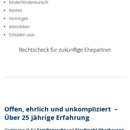
Kinder/Kinderwunsch
Renten
Vermögen
Immobilien
Schulden usw.
Rechtscheck für zukünftige Ehepartner
2018-
01-
02
Offen, ehrlich und unkompliziert –
Über 25 jährige Erfahrung
Rechtsanwalt für
Familienrecht
und
Strafrecht
Oberhausen